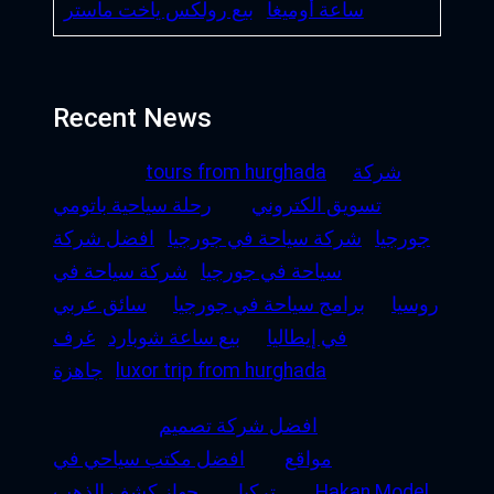
ساعة أوميغا
بيع رولكس ياخت ماستر
Recent News
شركة
tours from hurghada
تسويق الكتروني
رحلة سياحية باتومي
جورجيا
شركة سياحة في جورجيا
افضل شركة
سياحة في جورجيا
شركة سياحة في
روسيا
برامج سياحة في جورجيا
سائق عربي
في إيطاليا
بيع ساعة شوبارد
غرف
luxor trip from hurghada
جاهزة
افضل شركة تصميم
مواقع
افضل مكتب سياحي في
Hakan Model
تركيا
جهاز كشف الذهب