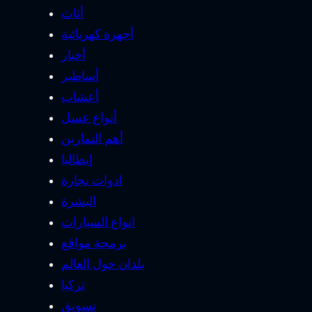
أثاث
أجهزة كهربائية
أخبار
أساطير
أعشاب
أنواع عسل
أهم التمارين
إيطاليا
ادوات نجارة
البشرة
انواع السيارات
برمجة مواقع
بلدان حول العالم
تركيا
تسويق