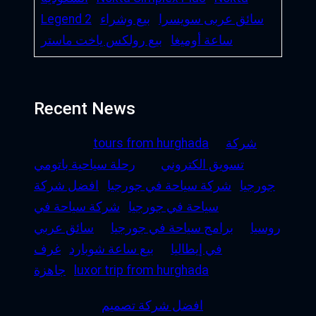
سائق عربى سويسرا
بيع وشراء
Legend 2
ساعة أوميغا
بيع رولكس ياخت ماستر
Recent News
شركة
tours from hurghada
تسويق الكتروني
رحلة سياحية باتومي
جورجيا
شركة سياحة في جورجيا
افضل شركة
سياحة في جورجيا
شركة سياحة في
روسيا
برامج سياحة في جورجيا
سائق عربي
في إيطاليا
بيع ساعة شوبارد
غرف
luxor trip from hurghada
جاهزة
افضل شركة تصميم