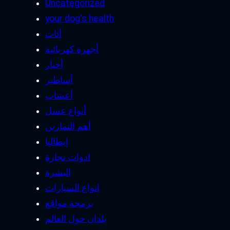
Uncategorized
your dog's health
أثاث
أجهزة كهربائية
أخبار
أساطير
أعشاب
أنواع عسل
أهم التمارين
إيطاليا
ادوات نجارة
البشرة
انواع السيارات
برمجة مواقع
بلدان حول العالم