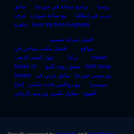
روسيا
برامج سياحة في جورجيا
سائق
عربي في إيطاليا
بيع ساعة شوبارد
غرف
luxor trip from hurghada
جاهزة
افضل شركة تصميم
مواقع
افضل مكتب سياحي في
Hakan
تركيا
جهاز كشف الذهب
GER Deep
شقق روف للبيع
Model 15
بورجومي جورجيا
سائق عربي في
Seeker
سويسرا
بيع رولكس ياخت ماستر
إنتاج
القهوة
مقاول تكسير وترميم بالرياض