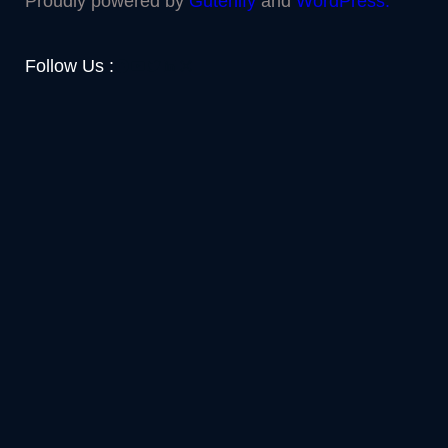
Proudly powered by
Gutenify
and
WordPress.
Facebook
YouTube
Twitter
LinkedIn
Instagram
Follow Us :